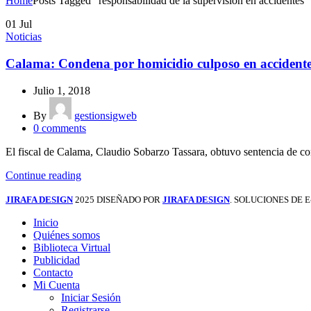
Home
Posts Tagged "responsabilidad de la supervisión en accidentes"
01
Jul
Noticias
Calama: Condena por homicidio culposo en acciden
Julio 1, 2018
By
gestionsigweb
0
comments
El fiscal de Calama, Claudio Sobarzo Tassara, obtuvo sentencia de con
Continue reading
JIRAFA DESIGN
2025 DISEÑADO POR
JIRAFA DESIGN
. SOLUCIONES DE
Inicio
Quiénes somos
Biblioteca Virtual
Publicidad
Contacto
Mi Cuenta
Iniciar Sesión
Registrarse