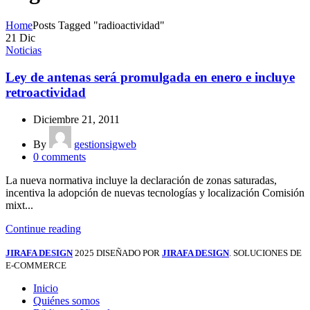
Home
Posts Tagged "radioactividad"
21
Dic
Noticias
Ley de antenas será promulgada en enero e incluye
retroactividad
Diciembre 21, 2011
By
gestionsigweb
0
comments
La nueva normativa incluye la declaración de zonas saturadas,
incentiva la adopción de nuevas tecnologías y localización Comisión
mixt...
Continue reading
JIRAFA DESIGN
2025 DISEÑADO POR
JIRAFA DESIGN
. SOLUCIONES DE
E-COMMERCE
Inicio
Quiénes somos