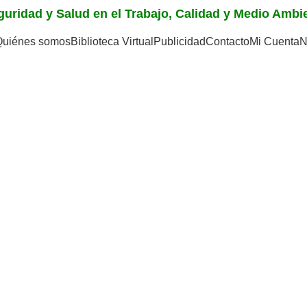
eguridad y Salud en el Trabajo, Calidad y Medio Amb
Quiénes somos
Biblioteca Virtual
Publicidad
Contacto
Mi Cuenta
N
eporte ambiental