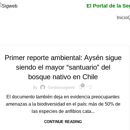
El Portal de la S
Inicio
Tag Archives: Primer r
Home
Posts Tagged "Primer reporte ambiental"
NOTICIAS
Primer reporte ambiental: Aysén sigue
siendo el mayor “santuario” del
bosque nativo en Chile
0
By
Gestionsigweb
El documento también deja en evidencia preocupantes
amenazas a la biodiversidad en el país: más de 50% de
las especies de anfibios cata...
CONTINUE READING