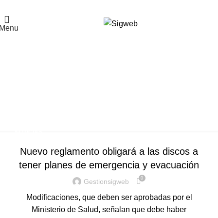
El Portal de la Seguridad y Salud en el Trabajo, Calidad y Medio Ambiente de
Latinoamérica
Menu
Tag Archives: Planes de
emergencias y evacuación
en discotecas
Home
Posts Tagged "Planes de emergencias y evacuación en
discotecas"
NOTICIAS
Nuevo reglamento obligará a las discos a
tener planes de emergencia y evacuación
0
Gestionsigweb
Modificaciones, que deben ser aprobadas por el
Ministerio de Salud, señalan que debe haber