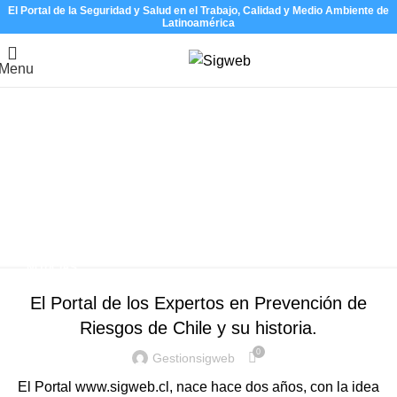
El Portal de la Seguridad y Salud en el Trabajo, Calidad y Medio Ambiente de
Latinoamérica
Menu
Tag Archives: Normativa en
Prevención de Riesgos en
Latinoamérica
Home
Posts Tagged "Normativa en Prevención de Riesgos en
Latinoamérica"
NOTICIAS
El Portal de los Expertos en Prevención de
Riesgos de Chile y su historia.
0
Gestionsigweb
El Portal www.sigweb.cl, nace hace dos años, con la idea