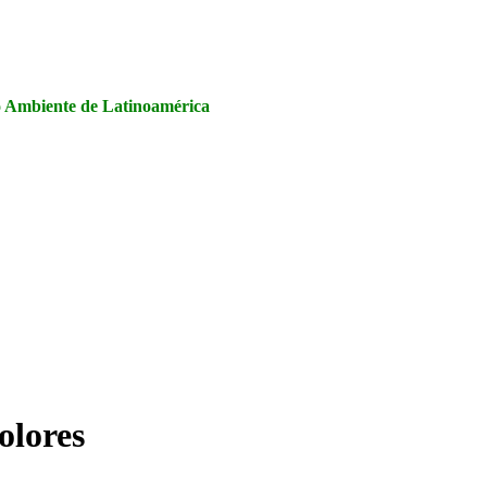
la Seguridad y Salud en el Trabajo, Calidad y Medio Ambiente de
io Ambiente de Latinoamérica
olores