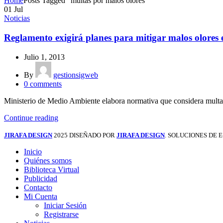
Home
Posts Tagged "multas por malos olores"
01
Jul
Noticias
Reglamento exigirá planes para mitigar malos olores en
Julio 1, 2013
By
gestionsigweb
0
comments
Ministerio de Medio Ambiente elabora normativa que considera multas. C
Continue reading
JIRAFA DESIGN
2025 DISEÑADO POR
JIRAFA DESIGN
. SOLUCIONES DE
Inicio
Quiénes somos
Biblioteca Virtual
Publicidad
Contacto
Mi Cuenta
Iniciar Sesión
Registrarse