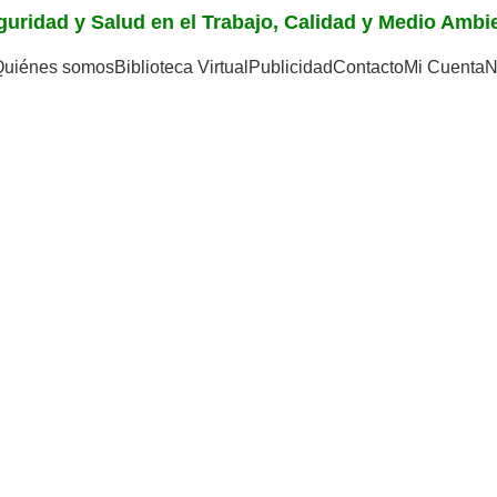
eguridad y Salud en el Trabajo, Calidad y Medio Amb
Quiénes somos
Biblioteca Virtual
Publicidad
Contacto
Mi Cuenta
N
 Mutuales de seguridad