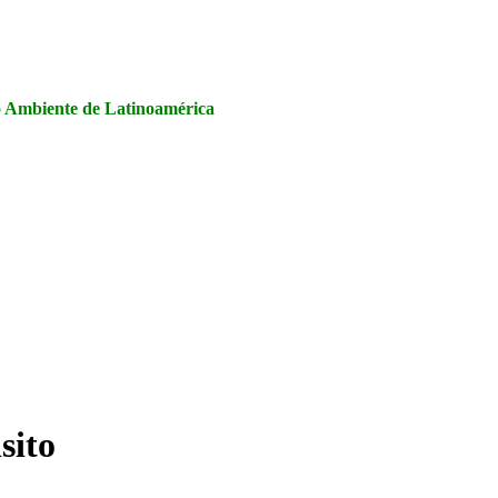
la Seguridad y Salud en el Trabajo, Calidad y Medio Ambiente de
io Ambiente de Latinoamérica
sito