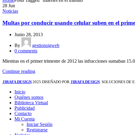
Home
Posts Tagged "muertes en el tránsito"
28
Jun
Noticias
Multas por conducir usando celular suben en el primer
Junio 28, 2013
By
gestionsigweb
0
comments
Mientras en el primer trimestre de 2012 las infracciones sumaban 15.0
Continue reading
JIRAFA DESIGN
2025 DISEÑADO POR
JIRAFA DESIGN
. SOLUCIONES DE
Inicio
Quiénes somos
Biblioteca Virtual
Publicidad
Contacto
Mi Cuenta
Iniciar Sesión
Registrarse