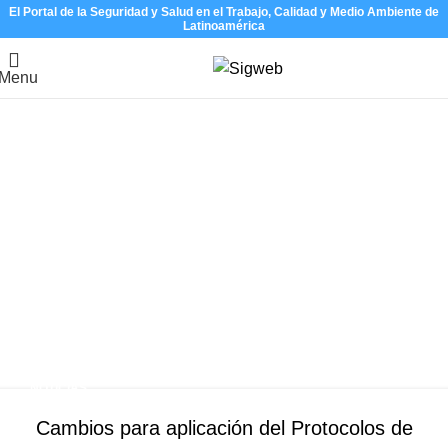
El Portal de la Seguridad y Salud en el Trabajo, Calidad y Medio Ambiente de
Latinoamérica
Menu
Tag Archives: Mayoría de
trabajadores considera el
estrés como su principal
preocupación en seguridad
laboral
Home
Posts Tagged "Mayoría de trabajadores considera el estrés
como su principal preocupación en seguridad laboral"
NOTICIAS
Cambios para aplicación del Protocolos de