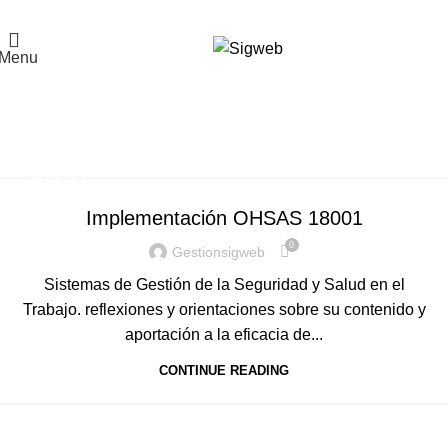
El Portal de la Seguridad y Salud en el Trabajo, Calidad y Medio Ambiente de
Latinoamérica
Menu
Tag Archives: Maestrías
OHSAS
Home
Posts Tagged "Maestrías OHSAS"
NOTICIAS
Implementación OHSAS 18001
0
Gestionsigweb
Sistemas de Gestión de la Seguridad y Salud en el
Trabajo. reflexiones y orientaciones sobre su contenido y
aportación a la eficacia de...
CONTINUE READING