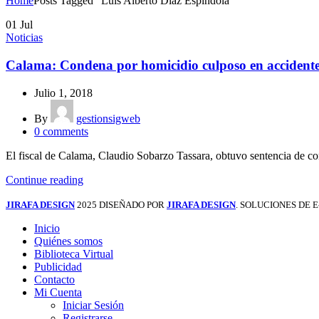
Home
Posts Tagged "Luis Alberto Díaz Espíndola"
01
Jul
Noticias
Calama: Condena por homicidio culposo en acciden
Julio 1, 2018
By
gestionsigweb
0
comments
El fiscal de Calama, Claudio Sobarzo Tassara, obtuvo sentencia de con
Continue reading
JIRAFA DESIGN
2025 DISEÑADO POR
JIRAFA DESIGN
. SOLUCIONES DE
Inicio
Quiénes somos
Biblioteca Virtual
Publicidad
Contacto
Mi Cuenta
Iniciar Sesión
Registrarse