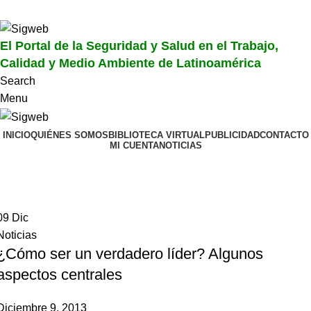
El Portal de la Seguridad y Salud en el Trabajo, Calidad y Medio Ambiente de
Latinoamérica
El Portal de la Seguridad y Salud en el Trabajo,
Calidad y Medio Ambiente de Latinoamérica
Search
Menu
INICIO
QUIÉNES SOMOS
BIBLIOTECA VIRTUAL
PUBLICIDAD
CONTACTO
MI CUENTA
NOTICIAS
Tag Archives: líder características
Home
Posts Tagged "líder características"
09
Dic
Noticias
¿Cómo ser un verdadero líder? Algunos
aspectos centrales
Diciembre 9, 2013