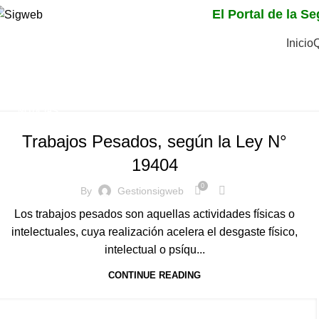
El Portal de la S
Inicio
Tag Archives: ley 1940
Home
Posts Tagged "ley 19404"
NOTICIAS
Trabajos Pesados, según la Ley N°
19404
0
By
Gestionsigweb
Los trabajos pesados son aquellas actividades físicas o
intelectuales, cuya realización acelera el desgaste físico,
intelectual o psíqu...
CONTINUE READING