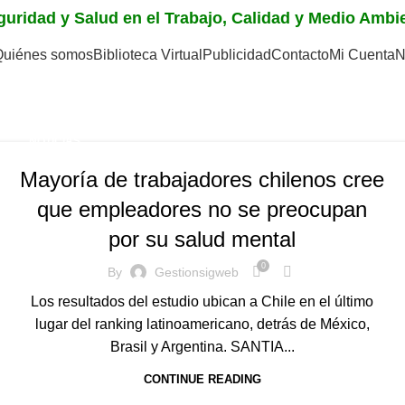
eguridad y Salud en el Trabajo, Calidad y Medio Amb
Quiénes somos
Biblioteca Virtual
Publicidad
Contacto
Mi Cuenta
N
4
NOTICIAS
Mayoría de trabajadores chilenos cree
que empleadores no se preocupan
por su salud mental
0
By
Gestionsigweb
Los resultados del estudio ubican a Chile en el último
lugar del ranking latinoamericano, detrás de México,
Brasil y Argentina. SANTIA...
CONTINUE READING