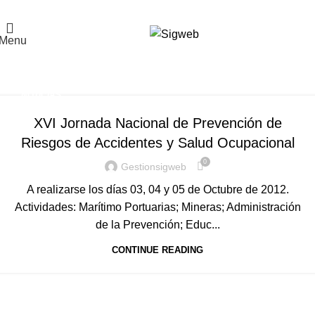
El Portal de la Seguridad y Salud en el Trabajo, Calidad y Medio Ambiente de
Latinoamérica
Menu
Tag Archives: Hogar
Home
Posts Tagged "Hogar"
NOTICIAS
XVI Jornada Nacional de Prevención de
Riesgos de Accidentes y Salud Ocupacional
0
Gestionsigweb
A realizarse los días 03, 04 y 05 de Octubre de 2012.
Actividades: Marítimo Portuarias; Mineras; Administración
de la Prevención; Educ...
CONTINUE READING