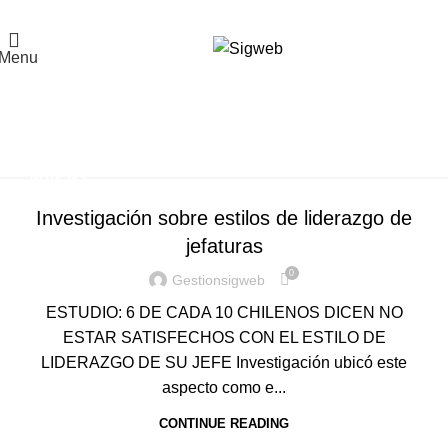
El Portal de la Seguridad y Salud en el Trabajo, Calidad y Medio Ambiente de
Latinoamérica
Menu
Tag Archives: grado de
satisfacción en el trabajo
Home
Posts Tagged "grado de satisfacción en el trabajo"
NOTICIAS
Investigación sobre estilos de liderazgo de
jefaturas
0
Gestionsigweb
ESTUDIO: 6 DE CADA 10 CHILENOS DICEN NO
ESTAR SATISFECHOS CON EL ESTILO DE
LIDERAZGO DE SU JEFE Investigación ubicó este
aspecto como e...
CONTINUE READING