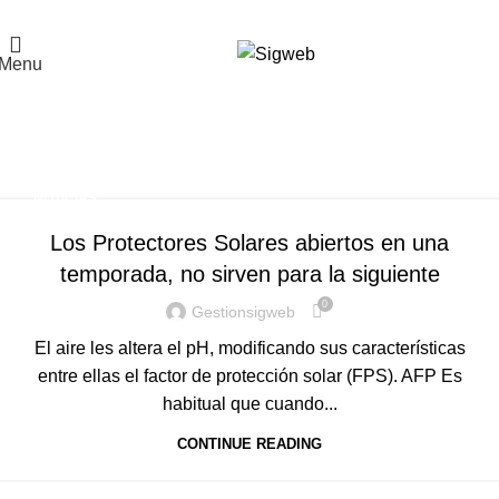
El Portal de la Seguridad y Salud en el Trabajo, Calidad y Medio Ambiente de
Latinoamérica
Menu
Tag Archives: foto
protección
Home
Posts Tagged "foto protección"
NOTICIAS
Los Protectores Solares abiertos en una
temporada, no sirven para la siguiente
0
Gestionsigweb
El aire les altera el pH, modificando sus características
entre ellas el factor de protección solar (FPS). AFP Es
habitual que cuando...
CONTINUE READING