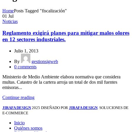
Home
Posts Tagged "fiscalización"
01
Jul
Noticias
Reglamento exigirá planes para mitigar malos olores
en 12 sectores industriales.
Julio 1, 2013
By
gestionsigweb
0
comments
Ministerio de Medio Ambiente elabora normativa que considera
multas. Catastro de la cartera arroja un total de dos mil fuentes
emisoras...
Continue reading
JIRAFA DESIGN
2025 DISEÑADO POR
JIRAFA DESIGN
. SOLUCIONES DE
E-COMMERCE
Inicio
Quiénes somos