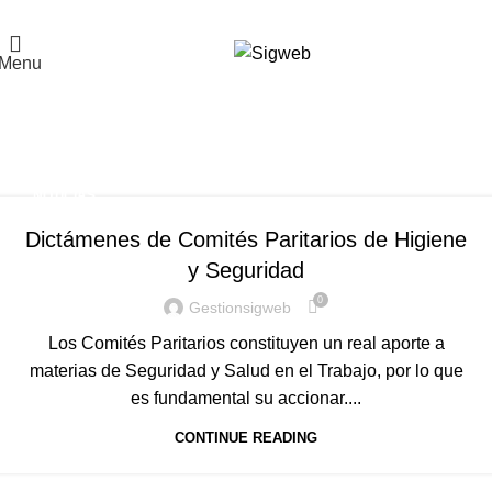
El Portal de la Seguridad y Salud en el Trabajo, Calidad y Medio Ambiente de
Latinoamérica
Menu
Tag Archives: Descanso
dentro de la jornada
Home
Posts Tagged "Descanso dentro de la jornada"
NOTICIAS
Dictámenes de Comités Paritarios de Higiene
y Seguridad
0
Gestionsigweb
Los Comités Paritarios constituyen un real aporte a
materias de Seguridad y Salud en el Trabajo, por lo que
es fundamental su accionar....
CONTINUE READING