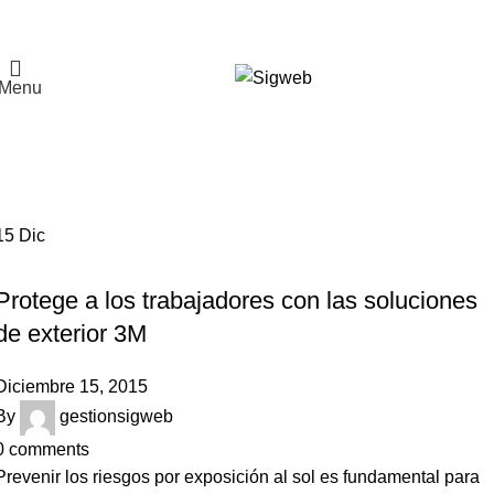
El Portal de la Seguridad y Salud en el Trabajo, Calidad y
Medio Ambiente de Latinoamérica
Menu
Tag Archives: Crema
hipoalergénica
Home
Posts Tagged "Crema hipoalergénica"
15
Dic
NOTICIAS
Protege a los trabajadores con las soluciones
de exterior 3M
Diciembre 15, 2015
By
gestionsigweb
0
comments
Prevenir los riesgos por exposición al sol es fundamental para