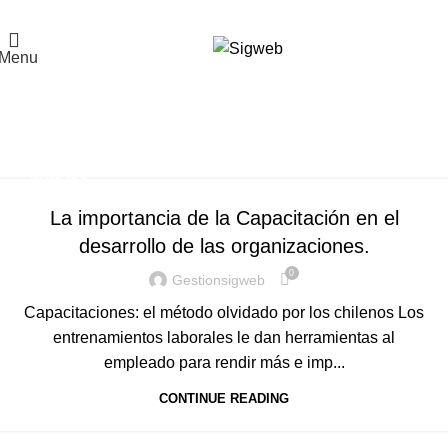
El Portal de la Seguridad y Salud en el Trabajo, Calidad y Medio Ambiente de
Latinoamérica
Menu
Tag Archives: crecimiento y
desarrollo
Home
Posts Tagged "crecimiento y desarrollo"
NOTICIAS
La importancia de la Capacitación en el
desarrollo de las organizaciones.
0
Gestionsigweb
Capacitaciones: el método olvidado por los chilenos Los
entrenamientos laborales le dan herramientas al
empleado para rendir más e imp...
CONTINUE READING