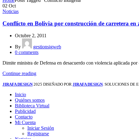
Home
Posts Tagged "Conflicto Indígena"
02
Oct
Noticias
Conflicto en Bolivia por construcción de carretera en
Octubre 2, 2011
By
gestionsigweb
0
comments
Dimite ministra de Defensa en desacuerdo con violencia apli
Continue reading
JIRAFA DESIGN
2025 DISEÑADO POR
JIRAFA DESIGN
. SOLUCIONES DE
Inicio
Quiénes somos
Biblioteca Virtual
Publicidad
Contacto
Mi Cuenta
Iniciar Sesión
Registrarse