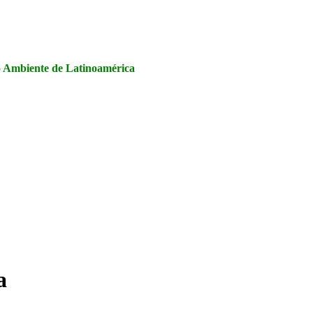
la Seguridad y Salud en el Trabajo, Calidad y Medio Ambiente de
io Ambiente de Latinoamérica
a