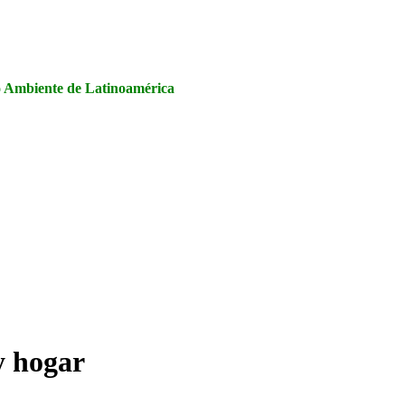
la Seguridad y Salud en el Trabajo, Calidad y Medio Ambiente de
io Ambiente de Latinoamérica
y hogar