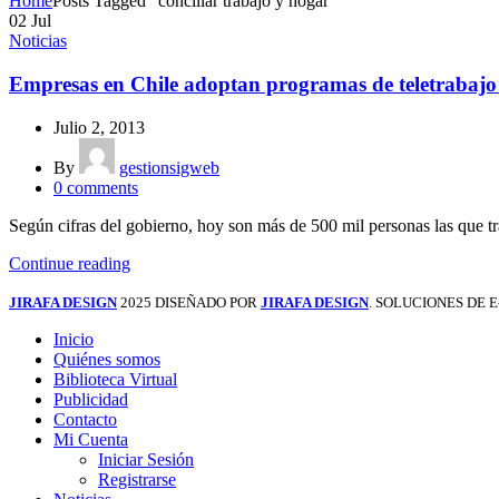
Home
Posts Tagged "conciliar trabajo y hogar"
02
Jul
Noticias
Empresas en Chile adoptan programas de teletrabajo pa
Julio 2, 2013
By
gestionsigweb
0
comments
Según cifras del gobierno, hoy son más de 500 mil personas las que tra
Continue reading
JIRAFA DESIGN
2025 DISEÑADO POR
JIRAFA DESIGN
. SOLUCIONES DE
Inicio
Quiénes somos
Biblioteca Virtual
Publicidad
Contacto
Mi Cuenta
Iniciar Sesión
Registrarse