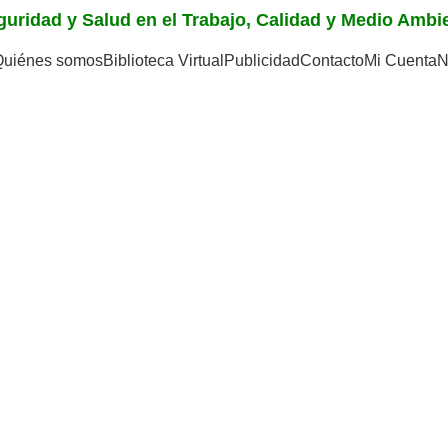
eguridad y Salud en el Trabajo, Calidad y Medio Amb
Quiénes somos
Biblioteca Virtual
Publicidad
Contacto
Mi Cuenta
N
luar los riesgos