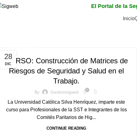
El Portal de la S
Inicio
Tag Archives: como eva
Home
Posts Tagged "como evaluar los riesgos"
SIN CATEGORÍA
28
CURSO: Construcción de Matrices de
DIC
Riesgos de Seguridad y Salud en el
Trabajo.
0
By
Gestionsigweb
La Universidad Católica Silva Henríquez, imparte este
curso para Profesionales de la SST e Integrantes de los
Comités Paritarios de Hig...
CONTINUE READING