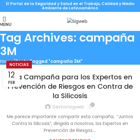
El Portal de la Seguridad y Salud en el Trabajo, Calidad y Medio
Ambiente de Latinoamérica
MENU
Tag Archives: campaña
3M
Home
Posts Tagged "campaña 3M"
NOTICIAS
12
Una Campaña para los Expertos en
FEB
Prevención de Riesgos en Contra de
la Silicosis
0
Gestionsigweb
Me parece importante compartir esta campaña, “Juntos
Contra la Silicosis”, dirigida a nosotros, los Expertos en
Prevención de Riesgos....