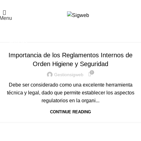
El Portal de la Seguridad y Salud en el Trabajo, Calidad y Medio Ambiente de
Latinoamérica
Menu
Tag Archives: art 184
Home
Posts Tagged "art 184"
NOTICIAS
Importancia de los Reglamentos Internos de
Orden Higiene y Seguridad
0
Gestionsigweb
Debe ser considerado como una excelente herramienta
técnica y legal, dado que permite establecer los aspectos
regulatorios en la organi...
CONTINUE READING