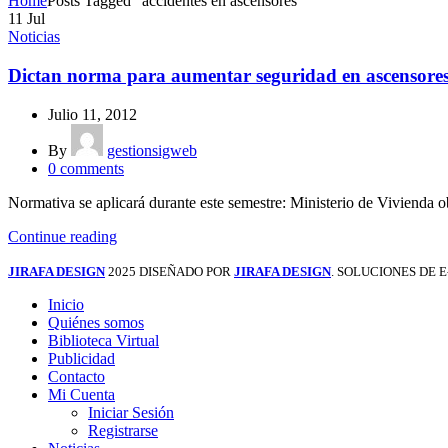
Home
Posts Tagged "accidentes en ascensores"
11
Jul
Noticias
Dictan norma para aumentar seguridad en ascensores
Julio 11, 2012
By
gestionsigweb
0
comments
Normativa se aplicará durante este semestre: Ministerio de Vivienda 
Continue reading
JIRAFA DESIGN
2025 DISEÑADO POR
JIRAFA DESIGN
. SOLUCIONES DE
Inicio
Quiénes somos
Biblioteca Virtual
Publicidad
Contacto
Mi Cuenta
Iniciar Sesión
Registrarse