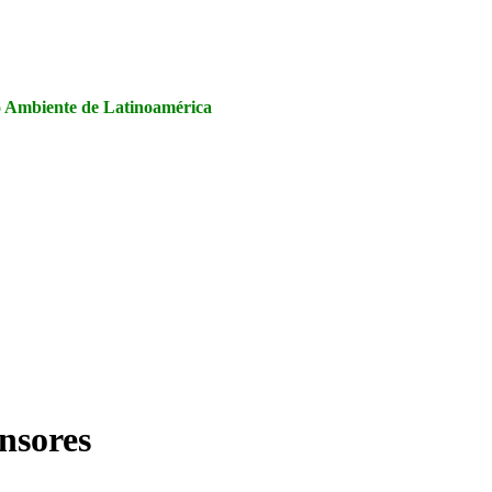
la Seguridad y Salud en el Trabajo, Calidad y Medio Ambiente de
io Ambiente de Latinoamérica
ensores