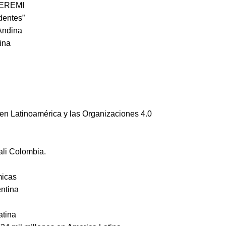
 SEREMI
dentes”
 Andina
ina
en Latinoamérica y las Organizaciones 4.0
ali Colombia.
micas
entina
atina