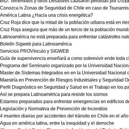
BID: Terremotos y otros Desastres causaron pérdidas por US$$
Conozca ls Zonas de Seguridad de Chile en caso de Tsunamis
América Latina ¿Hacia una crisis energética?
Cruz Roja dice que la mitad de la población urbana está en ri
Cruz Roja asegura que más de un tercio de la población mundi
Latinoamérica no está preparada para enfrentar catástrofes na
Boletín Sigweb para Latinoamérica
Servicios PROVínculo y SIGWEB
Guía de supervivencia enseñará a como sobrevivir ende toda cl
Programa del Seminario organizado por la Universidad Nacion
Master de Sistemas Integrados en en la Universidad Nacional d
Maestría en Prevención de Riesgos Industriales y Seguridad
Perfil Diagnóstico en Seguridad y Salud en el Trabajo en los 
Así se prepara Latinoamérica para resistir los sismos
Estamos preparados para enfrentar emergencias en edificios de
Legislación y Normativa de Prevención de Incendios
4 muertes diarias por accidentes del tránsito en Chile en el añ
Agua en américa latina, entre la inequidad y el derroche