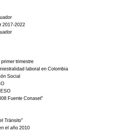
cuador
or 2017-2022
cuador
primer trimestre
iniestralidad laboral en Colombia
ión Social
SO
USESO
2008 Fuente Conaset”
l Tránsito”
en el año 2010