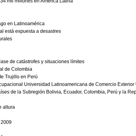
34 mil millones en America Latina
esgo en Latinoamérica
al está expuesta a desastres
turales
ase de catástrofes y situaciones límites
al de Colombia
e Trujillo en Perú
 Ocupacional Universidad Latinoamericana de Comercio Exteri
países de la Subregión Bolivia, Ecuador, Colombia, Perú y la R
 altura
o 2009