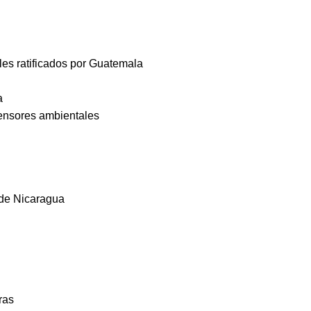
es ratificados por Guatemala
a
fensores ambientales
 de Nicaragua
ras