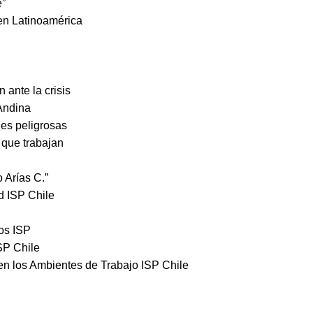
e”
 en Latinoamérica
 ante la crisis
 Andina
es peligrosas
 que trabajan
 Arías C.”
d ISP Chile
os ISP
SP Chile
 en los Ambientes de Trabajo ISP Chile