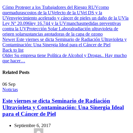
Cómo Proteger a los Trabajadores del Riesgo RUV
como
quemaduras
costos de la UV
efecto de la UV
el DS y la
UV
envejecimiento acelerado y cáncer de piel
es un daño de la UV
la
Ley Nº 20.096
ley 16.744 y la UV
manchas
medidas preventivas
contra la UV
Protección Solar Laboral
radiación ultravioleta de
origen solar
sustancias agotadoras de la capa de ozono
Newer
Este viernes se dicta Seminario de Radiación Ultravioleta y
Contaminación: Una Sinergia Ideal para el Cáncer de Piel
Back to list
Older
Su empresa tiene Política de Alcohol y Drogas.. Hay mucho
que hacer…
Related Posts
06
Sep
Noticias
Este viernes se dicta Seminario de Radiación
Ultravioleta y Contaminación: Una Sinergia Ideal
para el Cáncer de Piel
Septiembre 6, 2017