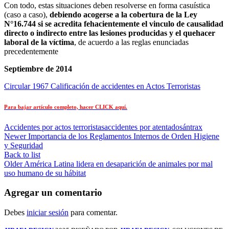
Con todo, estas situaciones deben resolverse en forma casuística
(caso a caso),
debiendo acogerse a la cobertura de la Ley
N°16.744 si se acredita fehacientemente el vinculo de causalidad
directo o indirecto entre las lesiones producidas y el quehacer
laboral de la víctima
, de acuerdo a las reglas enunciadas
precedentemente
Septiembre de 2014
Circular 1967 Calificación de accidentes en Actos Terroristas
Para bajar artículo completo, hacer CLICK aquí.
Accidentes por actos terroristas
accidentes por atentados
ántrax
Newer
Importancia de los Reglamentos Internos de Orden Higiene
y Seguridad
Back to list
Older
América Latina lidera en desaparición de animales por mal
uso humano de su hábitat
Agregar un comentario
Debes
iniciar sesión
para comentar.