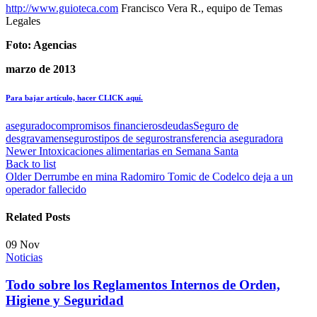
http://www.guioteca.com
Francisco Vera R., equipo de Temas
Legales
Foto: Agencias
marzo de 2013
Para bajar artículo, hacer CLICK aquí.
asegurado
compromisos financieros
deudas
Seguro de
desgravamen
seguros
tipos de seguros
transferencia aseguradora
Newer
Intoxicaciones alimentarias en Semana Santa
Back to list
Older
Derrumbe en mina Radomiro Tomic de Codelco deja a un
operador fallecido
Related Posts
09
Nov
Noticias
Todo sobre los Reglamentos Internos de Orden,
Higiene y Seguridad