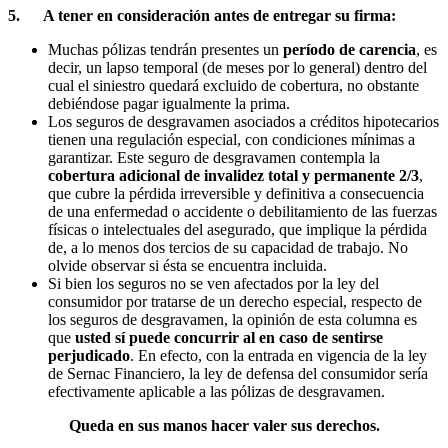
5. A tener en consideración antes de entregar su firma:
Muchas pólizas tendrán presentes un
período de carencia
, es
decir, un lapso temporal (de meses por lo general) dentro del
cual el siniestro quedará excluido de cobertura, no obstante
debiéndose pagar igualmente la prima.
Los seguros de desgravamen asociados a créditos hipotecarios
tienen una regulación especial, con condiciones mínimas a
garantizar. Este seguro de desgravamen contempla la
cobertura adicional de invalidez total y permanente 2/3
,
que cubre la pérdida irreversible y definitiva a consecuencia
de una enfermedad o accidente o debilitamiento de las fuerzas
físicas o intelectuales del asegurado, que implique la pérdida
de, a lo menos dos tercios de su capacidad de trabajo. No
olvide observar si ésta se encuentra incluida.
Si bien los seguros no se ven afectados por la ley del
consumidor por tratarse de un derecho especial, respecto de
los seguros de desgravamen, la opinión de esta columna es
que
usted sí puede concurrir al en caso de sentirse
perjudicado
. En efecto, con la entrada en vigencia de la ley
de Sernac Financiero, la ley de defensa del consumidor sería
efectivamente aplicable a las pólizas de desgravamen.
Queda en sus manos hacer valer sus derechos.