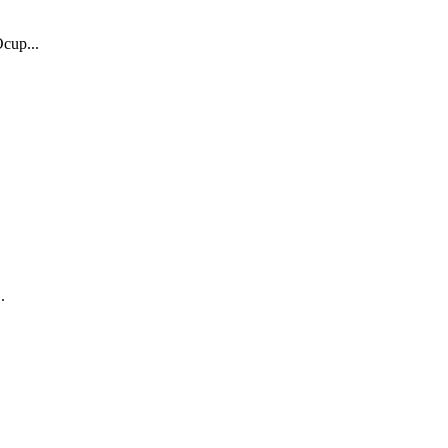
cup...
.