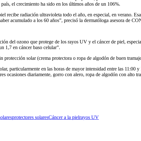
país, el crecimiento ha sido en los últimos años de un 106%.
iel recibe radiación ultravioleta todo el año, en especial, en verano. 
ó haber acumulado a los 60 años”, precisó la dermatóloga asesora de C
ucción del ozono que protege de los rayos UV y el cáncer de piel, esp
n 1,7 en cáncer baso celular”.
n protección solar (crema protectora o ropa de algodón de buen tramaje
ar, particularmente en las horas de mayor intensidad entre las 11:00 y l
res ocasiones diariamente, gorro con alero, ropa de algodón con alto t
solares
protectores solaresCáncer a la piel
rayos UV