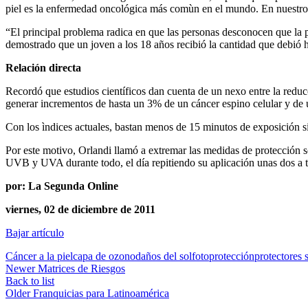
piel es la enfermedad oncológica más comùn en el mundo. En nuestro 
“El principal problema radica en que las personas desconocen que la p
demostrado que un joven a los 18 años recibió la cantidad que debi
Relación directa
Recordó que estudios científicos dan cuenta de un nexo entre la red
generar incrementos de hasta un 3% de un cáncer espino celular y de u
Con los ìndices actuales, bastan menos de 15 minutos de exposición si
Por este motivo, Orlandi llamó a extremar las medidas de protección sol
UVB y UVA durante todo, el día repitiendo su aplicación unas dos a t
por: La Segunda Online
viernes, 02 de diciembre de 2011
Bajar artículo
Cáncer a la piel
capa de ozono
daños del sol
fotoprotección
protectores 
Newer
Matrices de Riesgos
Back to list
Older
Franquicias para Latinoamérica